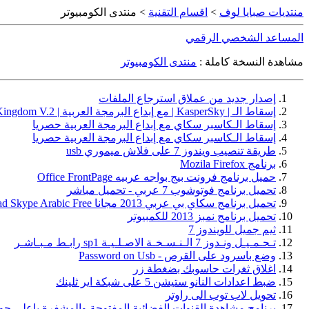
منتديات صبايا لوف
>
اقسام التقنية
> منتدى الكومبيوتر
المساعد الشخصي الرقمي
مشاهدة النسخة كاملة :
منتدى الكومبيوتر
إصدار جديد من عملاق استرجاع الملفات
إسقاط الـ | KasperSky | مع إبداع البرمجة العربية | Kaspersky Kingdom V.2 | حصريا !
إسقاط الـكاسبر سكاي مع إبداع البرمجة العربية حصريا
إسقاط الـكاسبر سكاي مع إبداع البرمجة العربية حصريا
طريقة تنصيب ويندوز 7 على فلاش ميموري usb
برنامج Mozila Firefox
حميل برنامج فرونت بيج بواجه عربيه Office FrontPage
تحميل برنامج فوتوشوب 7 عربي - تحميل مباشر
تحميل برنامج سكاي بي عربي 2013 مجانا Download Skype Arabic Free
تحميل برنامج نمبز 2013 للكمبيوتر
ثيم جميل للويندوز 7
تـحـمـيـل ونـدوز 7 الـنـسـخـة الاصـلـيـة sp1 رابـط مـبـاشـر
وضع باسرود على القرص - Password on Usb
اغلاق ثغرات حاسوبك بضغطة زر
ضبط اعدادات النانو ستيشن 5 على شبكة اير ثلينك
تحويل لاب توب الى راوتر
برنامج مشاهدة القنوات الفضائية المفتوحة والمشفرة باعلى جودة 2013 برامج كمبيوتر حصريا 